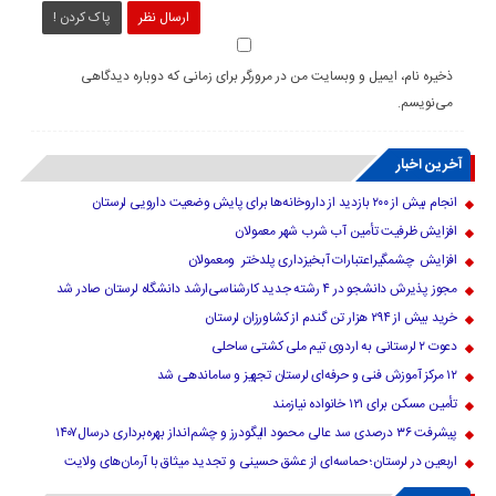
ارسال نظر
پاک کردن !
ذخیره نام، ایمیل و وبسایت من در مرورگر برای زمانی که دوباره دیدگاهی
می‌نویسم.
آخرین اخبار
انجام بیش از ۲۰۰ بازدید از داروخانه‌ها برای پایش وضعیت دارویی لرستان
افزایش ظرفیت تأمین آب شرب شهر معمولان
افزایش چشمگیراعتبارات آبخیزداری پلدختر ومعمولان
مجوز پذیرش دانشجو در ۴ رشته جدید کارشناسی‌ارشد دانشگاه لرستان صادر شد
خرید بیش از ۲۹۴ هزار تن گندم از کشاورزان لرستان
دعوت ۲ لرستانی به اردوی تیم ملی کشتی ساحلی
۱۲ مرکز آموزش فنی و حرفه‌ای لرستان تجهیز و ساماندهی شد
تأمین مسکن برای ۱۲۱ خانواده نیازمند
پیشرفت ۳۶ درصدی سد عالی محمود الیگودرز و چشم‌انداز بهره‌برداری درسال۱۴۰۷
اربعین در لرستان؛ حماسه‌ای از عشق حسینی و تجدید میثاق با آرمان‌های ولایت