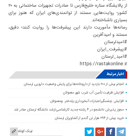
از پالایشگاه ستاره خلیج‌فارس تا صادرات تجهیزات ساختمانی به ۲۰
کشور؛ روایت‌هایی مستند از توانمندی‌های ایران که هنوز برای
بسیاری ناشناخته‌اند.
رسانه‌ها مأموریت دارند این پیشرفت‌ها را روایت کنند؛ دقیق،
مستند و امیدآفرین.
#امیدلرستان
#پیشرفت_ایران
#امید_لرستان
https://rastakonline.ir
اخبار مرتبط
انجام بیش از ۲۰۰ بازدید از داروخانه‌ها برای پایش وضعیت دارویی لرستان
افزایش ظرفیت تأمین آب شرب شهر معمولان
افزایش چشمگیراعتبارات آبخیزداری پلدختر ومعمولان
مجوز پذیرش دانشجو در ۴ رشته جدید کارشناسی‌ارشد دانشگاه لرستان صادر شد
خرید بیش از ۲۹۴ هزار تن گندم از کشاورزان لرستان
لینک کوتاه