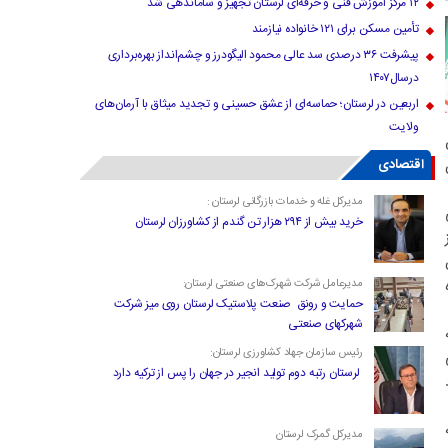
۱۲ مرکز آموزش فنی و حرفه‌ای لرستان تجهیز و ساماندهی شد
تأمین مسکن برای ۱۲۱ خانواده نیازمند
پیشرفت ۳۶ درصدی سد عالی محمود الیگودرز و چشم‌انداز بهره‌برداری
درسال۱۴۰۷
اربعین در لرستان؛ حماسه‌ای از عشق حسینی و تجدید میثاق با آرمان‌های
ولایت
اقتصادی
مدیرکل غله و خدمات بازرگانی لرستان :
خرید بیش از ۲۹۴ هزار تن گندم از کشاورزان لرستان
مدیرعامل شرکت شهرک‌های صنعتی لرستان:
حمایت و رونق صنعت پلاستیک لرستان روی میز شرکت
شهرکهای صنعتی
رئیس سازمان جهاد کشاورزی لرستان:
لرستان رتبه دوم تولید انجیر در جهان را پس از ترکیه دارد
مدیرکل گمرک لرستان