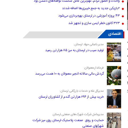
وحدت و حضور مردم، مهم‌ترین عامل شکست توطئه‌های دشمن بود
۲بازیکن جدید به جمع خیبری‌ها اضافه شدند
۴۳ پروژه آموزشی در لرستان بهره‌برداری می‌شود
۳۲۳ کانون خطر ایمن سازی و تجهیز شد
اقتصادی
مدیر باغبانی جهاد لرستان :
ات
تولید سیب در لرستان به مرز ۸۵ هزار تن رسید
فرماندارمعمولان:
ل
گردش مالی سالانه انجیر معمولان به ۱۰ همت می‌رسد
اه علوم پزشکی ۴۰۰
مدیرکل غله و خدمات بازرگانی لرستان :
خرید بیش از ۲۹۴ هزار تن گندم از کشاورزان لرستان
مدیرعامل شرکت شهرک‌های صنعتی لرستان:
حمایت و رونق صنعت پلاستیک لرستان روی میز شرکت
شهرکهای صنعتی