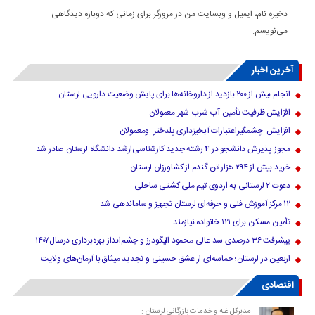
ذخیره نام، ایمیل و وبسایت من در مرورگر برای زمانی که دوباره دیدگاهی
می‌نویسم.
آخرین اخبار
انجام بیش از ۲۰۰ بازدید از داروخانه‌ها برای پایش وضعیت دارویی لرستان
افزایش ظرفیت تأمین آب شرب شهر معمولان
افزایش چشمگیراعتبارات آبخیزداری پلدختر ومعمولان
مجوز پذیرش دانشجو در ۴ رشته جدید کارشناسی‌ارشد دانشگاه لرستان صادر شد
خرید بیش از ۲۹۴ هزار تن گندم از کشاورزان لرستان
دعوت ۲ لرستانی به اردوی تیم ملی کشتی ساحلی
۱۲ مرکز آموزش فنی و حرفه‌ای لرستان تجهیز و ساماندهی شد
تأمین مسکن برای ۱۲۱ خانواده نیازمند
پیشرفت ۳۶ درصدی سد عالی محمود الیگودرز و چشم‌انداز بهره‌برداری درسال۱۴۰۷
اربعین در لرستان؛ حماسه‌ای از عشق حسینی و تجدید میثاق با آرمان‌های ولایت
اقتصادی
مدیرکل غله و خدمات بازرگانی لرستان :